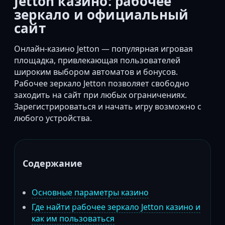
Jetton казино: рабочее
зеркало и официальный
сайт
Онлайн-казино Jetton — популярная игровая
площадка, привлекающая пользователей
широким выбором автоматов и бонусов.
Рабочее зеркало Jetton позволяет свободно
заходить на сайт при любых ограничениях.
Зарегистрироваться и начать игру возможно с
любого устройства.
Содержание
Основные параметры казино
Где найти рабочее зеркало Jetton казино и
как им пользоваться