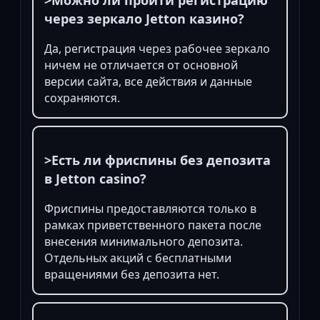
через зеркало Jetton казино?
Да, регистрация через рабочее зеркало
ничем не отличается от основной
версии сайта, все действия и данные
сохраняются.
>Есть ли фриспины без депозита
в Jetton casino?
Фриспины предоставляются только в
рамках приветственного пакета после
внесения минимального депозита.
Отдельных акций с бесплатными
вращениями без депозита нет.