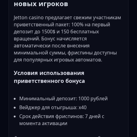
новых игроков
Jetton casino предлагает свежим участникам
приветственный пакет: 100% на первый
депозит до 1500$ и 150 бесплатных
вращений. Бонус начисляется
автоматически после внесения
минимальной суммы, фриспины доступны
для популярных игровых автоматов.
Условия использования
приветственного бонуса
Минимальный депозит: 1000 рублей
Вейджер для отыгрыша: x40
Срок действия фриспинов: 7 дней с
момента активации