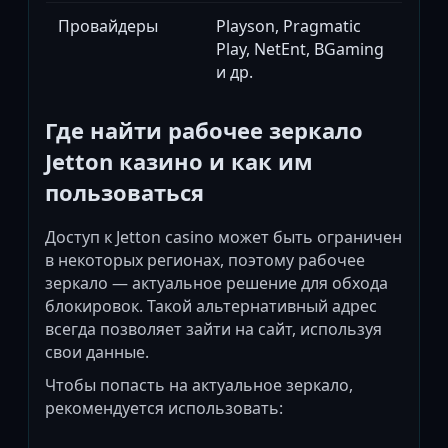
Провайдеры
Playson, Pragmatic
Play, NetEnt, BGaming
и др.
Где найти рабочее зеркало
Jetton казино и как им
пользоваться
Доступ к Jetton casino может быть ограничен
в некоторых регионах, поэтому рабочее
зеркало — актуальное решение для обхода
блокировок. Такой альтернативный адрес
всегда позволяет зайти на сайт, используя
свои данные.
Чтобы попасть на актуальное зеркало,
рекомендуется использовать: