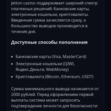
Jetton casino поддерживает широкий спектр
платежных решений: банковские карты,
электронные кошельки, криптовалюты.
Введенная сумма зачисляется сразу, а
большинство выводов производится в
течение дня.
Доступные способы пополнения
Банковские карты (Visa, MasterCard)
Электронные кошельки (QIWI,
Яндекс.Деньги, WebMoney)
Криптовалюта (Bitcoin, Ethereum, USDT)
Сумма минимального вывода начинается от
2000 рублей. Перед оформлением первой
выплаты система может запросить
подтверждение личности для безопасности